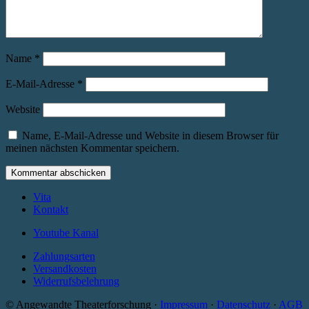
Name
*
E-Mail-Adresse
*
Website
Name, E-Mail-Adresse und Website in diesem Browser für
meinen nächsten Kommentar speichern.
Vita
Kontakt
Youtube Kanal
Zahlungsarten
Versandkosten
Widerrufsbelehrung
© Angewandte Theaterforschung ·
Impressum
·
Datenschutz
·
AGB