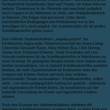
Fachunterricht Darstellendes Spiel und Theater. Sie haben teilweise
mehrere Theaterkurse in der Oberstufe und manchmal zusätzlich
noch Gruppen in der Mittelstufe im Wahl- oder Wahlpflichtbereich
zu betreuen. Die Folgen sind gravierend. Unter diesen
unterrichtlichen Bedingungen sind Produktionen wie in den
freiwilligen AGs nicht möglich. Die Anmeldezahlen für die großen
Schultheatertreffen gehen zurück.
Das Gießener Studentenkollektiv „ongoing-project“ des
Fachbereichs Angewandte Theaterwissenschaft der Justus-Liebig-
Universität Alexander Bauer, Alma Wellner Bou, Chris Herzog,
Jasmin Jerat, Ferdinand Klüsener, Triade Kovalenko und Lisa
Schwalb erarbeiteten für das Schultheatertreffen in Mittelhessen ein
neues Konzept. Ihr gelungenes Beispiel könnte einen Impuls setzen
darüber nachzudenken, wie in Zukunft Schultheatertreffen aussehen
könnten, die mehr Zusammenarbeit als Konkurrenz unter den
Gruppen und Schulen fördern und nicht dazu verleiten,
professionelles Theater nachzuahmen. Schultheatertreffen, sollten
mehr – von ihrem pädagogischen Auftrag her gedacht – ästhetische
und organisatorische Formen finden, die konstruktiver auf eine
kulturelle Entwicklung der Kinder und Jugendlichen Einfluss
nehmen.
Nach dem Konzept des Studentenkollektivs arbeiteten alle
beteiligten Schultheatergruppen an einem Stück, an deren Ende eine