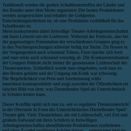
Traditionell werden die großen Schultheatertreffen der Länder und
des Bundes unter dem Motto organisiert: Die besten Produktionen
werden ausgezeichnet und erhalten die Geldpreise.
Entscheidungskriterium ist, ob eine Produktion vorbildhaft für das
Schultheater ist.
Meist konkurrierten dabei freiwillige Theater-Arbeitsgemeinschaften
mit ihren Lehrern um die Lorbeeren. Während der Festivals, also bei
der gegenseitigen Präsentation der verschiedenen Gruppen ging es
in den Nachbesprechungen teilweise heftig zur Sache. Da flossen in
der Vergangenheit auch schonmal Tränen, Frust machte sich breit
und man reiste auch schonmal vorzeitig ab. Die Konkurrenzsituation
der Gruppen förderte nicht immer die gemeinsame Leidenschaft des
Theaterspielens. Schließlich wurde man eingeladen, weil man zu
den Besten gehörte und der Umgang mit Kritik war schwierig.
Die Begehrlichkeit von Preis und Anerkennung wirkt
manchmal kontraproduktiv und zeigt zuweilen der Öffentlichkeit ein
falsches Bild von dem, was Darstellendes Spiel als Unterrichtsfach
in Schulen leisten kann.
Dieser Konflikt spitzt sich nun zu, seit es regulären Theaterunterricht
in der Oberstufe in Form des Unterrichtsfaches Darstellendes Spiel/
Theater gibt. Viele Theaterlehrer, die mit Leidenschaft, viel Zeit und
großem Aufwand mit ihren Schülern in freiwilligen
Arbeitsgemeinschaften abendfüllende Produktionen erarbeiteten –
und ohne Zweifel profitieren Schüler davon – unterrichten jetzt im