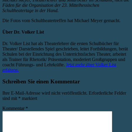
Fäden für die Organisation der 23. Mittelhessischen
Schultheatertage in der Hand.
Die Fotos vom Schultheatertreffen hat Michael Meyer gemacht.
Über
Dr. Volker List
Dr. Volker List hat als Theaterlehrer die ersten Schulbücher für
Theater/ Darstellendes Spiel geschrieben, leitet Fortbildungen, berät
Schulen bei der Einrichtung des Unterrichtsfaches Theater, arbeitet
als Trainer für Rhetorik/ Präsentation, moderiert Großgruppen und
coacht Führungs- und Lehrkräfte.
Jetzt mehr über Volker List
erfahren.
Schreiben Sie einen Kommentar
Ihre E-Mail-Adresse wird nicht veröffentlicht.
Erforderliche Felder
sind mit
*
markiert
Kommentar
*