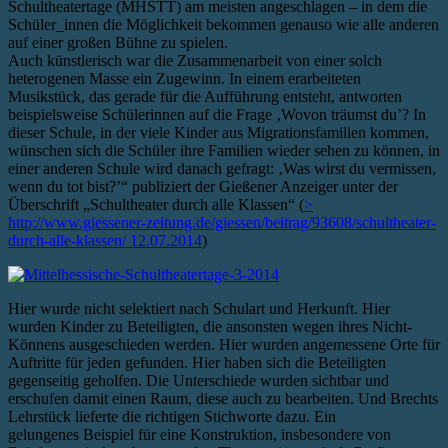
Schultheatertage (MHSTT) am meisten angeschlagen – in dem die
Schüler_innen die Möglichkeit bekommen genauso wie alle anderen
auf einer großen Bühne zu spielen.
Auch künstlerisch war die Zusammenarbeit von einer solch
heterogenen Masse ein Zugewinn. In einem erarbeiteten
Musikstück, das gerade für die Aufführung entsteht, antworten
beispielsweise Schülerinnen auf die Frage ‚Wovon träumst du’? In
dieser Schule, in der viele Kinder aus Migrationsfamilien kommen,
wünschen sich die Schüler ihre Familien wieder sehen zu können, in
einer anderen Schule wird danach gefragt: ‚Was wirst du vermissen,
wenn du tot bist?’“ publiziert der Gießener Anzeiger unter der
Überschrift „Schultheater durch alle Klassen“ (
>
http://www.giessener-zeitung.de/giessen/beitrag/93608/schultheater-
durch-alle-klassen/ 12.07.2014
)
Hier wurde nicht selektiert nach Schulart und Herkunft. Hier
wurden Kinder zu Beteiligten, die ansonsten wegen ihres Nicht-
Könnens ausgeschieden werden. Hier wurden angemessene Orte für
Auftritte für jeden gefunden. Hier haben sich die Beteiligten
gegenseitig geholfen. Die Unterschiede wurden sichtbar und
erschufen damit einen Raum, diese auch zu bearbeiten. Und Brechts
Lehrstück lieferte die richtigen Stichworte dazu. Ein
gelungenes Beispiel für eine Konstruktion, insbesondere von