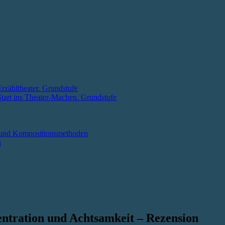
Erzähltheater. Grundstufe
 Start ins Theater-Machen. Grundstufe
el und Kompositionsmethoden
n
entration und Achtsamkeit – Rezension