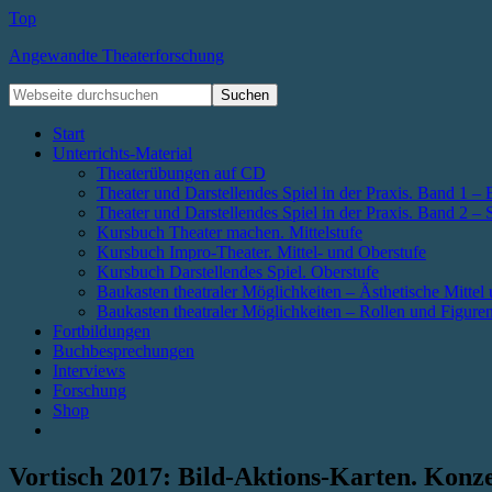
Top
Angewandte Theaterforschung
Start
Unterrichts-Material
Theaterübungen auf CD
Theater und Darstellendes Spiel in der Praxis. Band 1 – 
Theater und Darstellendes Spiel in der Praxis. Band 2 –
Kursbuch Theater machen. Mittelstufe
Kursbuch Impro-Theater. Mittel- und Oberstufe
Kursbuch Darstellendes Spiel. Oberstufe
Baukasten theatraler Möglichkeiten – Ästhetische Mitt
Baukasten theatraler Möglichkeiten – Rollen und Figure
Fortbildungen
Buchbesprechungen
Interviews
Forschung
Shop
Vortisch 2017: Bild-Aktions-Karten. Konz