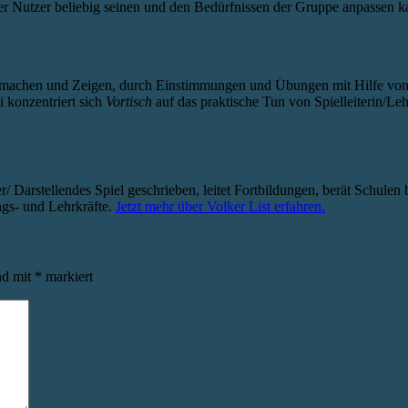
r Nutzer beliebig seinen und den Bedürfnissen der Gruppe anpassen k
ormachen und Zeigen, durch Einstimmungen und Übungen mit Hilfe von 
i konzentriert sich
Vortisch
auf das praktische Tun von Spielleiterin/Le
r/ Darstellendes Spiel geschrieben, leitet Fortbildungen, berät Schulen b
ngs- und Lehrkräfte.
Jetzt mehr über Volker List erfahren.
nd mit
*
markiert