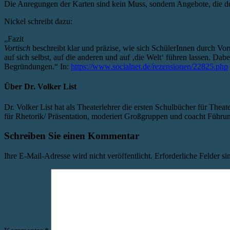
Die Anregungen der Karten sind kein Muss, sondern Angebote, die de
Nickel schreibt dazu:
„Fazit
Vortisch
beschreibt klar und präzise, wie sich SchülerInnen durch V
auf sich selbst, auf die anderen und auf ‚die Welt‘ führen lassen. Dabe
Begründungen.“ In:
https://www.socialnet.de/rezensionen/22825.php
Über
Dr. Volker List
Dr. Volker List hat als Theaterlehrer die ersten Schulbücher für Theate
für Rhetorik/ Präsentation, moderiert Großgruppen und coacht Führu
Schreiben Sie einen Kommentar
Ihre E-Mail-Adresse wird nicht veröffentlicht.
Erforderliche Felder si