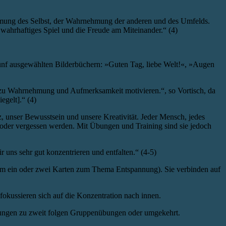
ehmung des Selbst, der Wahrnehmung der anderen und des Umfelds.
wahrhaftiges Spiel und die Freude am Miteinander.“ (4)
fünf ausgewählten Bilderbüchern: »Guten Tag, liebe Welt!«, »Augen
n zu Wahrnehmung und Aufmerksamkeit motivieren.“, so Vortisch, da
egelt].“ (4)
 unser Bewusstsein und unsere Kreativität. Jeder Mensch, jedes
 oder vergessen werden. Mit Übungen und Training sind sie jedoch
 uns sehr gut konzentrieren und entfalten.“ (4-5)
dem ein oder zwei Karten zum Thema Entspannung). Sie verbinden auf
okussieren sich auf die Konzentration nach innen.
ungen zu zweit folgen Gruppenübungen oder umgekehrt.