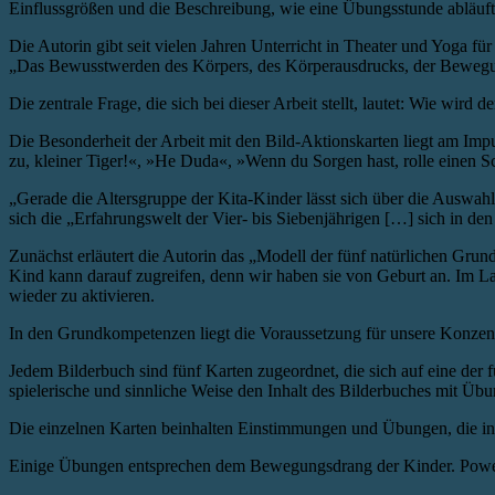
Einflussgrößen und die Beschreibung, wie eine Übungsstunde abläuft
Die Autorin gibt seit vielen Jahren Unterricht in Theater und Yoga
„Das Bewusstwerden des Körpers, des Körperausdrucks, der Bewegung,
Die zentrale Frage, die sich bei dieser Arbeit stellt, lautet: Wie wir
Die Besonderheit der Arbeit mit den Bild-Aktionskarten liegt am Im
zu, kleiner Tiger!«, »He Duda«, »Wenn du Sorgen hast, rolle einen 
„Gerade die Altersgruppe der Kita-Kinder lässt sich über die Auswa
sich die „Erfahrungswelt der Vier- bis Siebenjährigen […] sich in d
Zunächst erläutert die Autorin das „Modell der fünf natürlichen Gr
Kind kann darauf zugreifen, denn wir haben sie von Geburt an. Im L
wieder zu aktivieren.
In den Grundkompetenzen liegt die Voraussetzung für unsere Konzentra
Jedem Bilderbuch sind fünf Karten zugeordnet, die sich auf eine de
spielerische und sinnliche Weise den Inhalt des Bilderbuches mit Ü
Die einzelnen Karten beinhalten Einstimmungen und Übungen, die in 
Einige Übungen entsprechen dem Bewegungsdrang der Kinder. Power