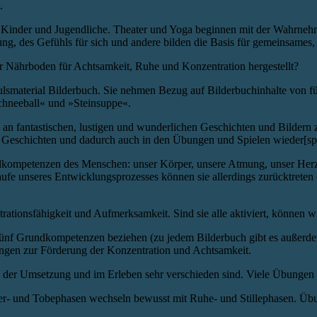
.
 für Kinder und Jugendliche. Theater und Yoga beginnen mit der Wahrn
 des Gefühls für sich und andere bilden die Basis für gemeinsames, 
d der Nährboden für Achtsamkeit, Ruhe und Konzentration hergestellt?
pulsmaterial Bilderbuch. Sie nehmen Bezug auf Bilderbuchinhalte von 
Schneeball« und »Steinsuppe«.
hl an fantastischen, lustigen und wunderlichen Geschichten und Bilder
en Geschichten und dadurch auch in den Übungen und Spielen wieder[spi
undkompetenzen des Menschen: unser Körper, unsere Atmung, unser Herz,
aufe unseres Entwicklungsprozesses können sie allerdings zurücktreten
tionsfähigkeit und Aufmerksamkeit. Sind sie alle aktiviert, können wir
r fünf Grundkompetenzen beziehen (zu jedem Bilderbuch gibt es außer
bungen zur Förderung der Konzentration und Achtsamkeit.
der Umsetzung und im Erleben sehr verschieden sind. Viele Übungen f
- und Tobephasen wechseln bewusst mit Ruhe- und Stillephasen. Üb