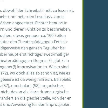
bwohl der Schreibstil nett zu lesen ist.
 mehr und mehr den Lesefluss, zumal
wächen angedeutet. Richter benutzt in
ern und deren Funktion zu beschreiben,
prochen, etwas genauer ca. 100 Seiten
Richter den Theaterpädagogen-Fetisch:
ndigerweise den ganzen Tag über bei
 überhaupt erst richtige/ zweckmäßige/
 Theaterpädagogen-Dogma: Es gibt kein
ungener(!) Improvisationen. Wieso sind
72), wo doch alles so schön ist, wie es
eiere ist da wenig hilfreich. Beispiele:
z (57), nonchalant (58), organischer,
s nicht davon ab, klare dramaturgische
ndert an die gleiche Stelle, von der er
zit und Anweisung für den Improspieler: