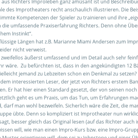
us Richters Improleben ganz amüsant ist und Beschreibun
le des Improtheaters recht anschaulich illustrieren. Die 
te Kompetenzen der Spieler zu trainieren und ihre „eigen
 die umfassende Praxiserfahrung Richters. Denn ohne Üben 
hem Instinkt“.
rflüssige Längen hat z.B. Marianne Miami Andersen zum Impr
eider nicht verweist.
zweifellos äußerst umfassend und im Detail auch sehr feinfü
 mehr wäre. Zu befürchten ist, dass in den angekündigten 1
vielleicht jemand zu Lebzeiten schon ein Denkmal zu setzen? 
em interessierten Leser, der jetzt von Richters erstem Ban
en. Er hat hier einen Standard gesetzt, der von seinen noch
Letztlich geht es um Praxis, um das Tun, um Erfahrungen m
darf man wohl bezweifeln. Sicherlich wäre die Zeit, die man
uppe übte. Denn so kompliziert ist Improtheater nun wirkli
gt, besser gleich das Original lesen (auf das Richter auch i
sen will, wie man einen Impro-Kurs bzw. eine Impro-Grup
en Muster orientieren will, dem sei zu Johnstone und eine