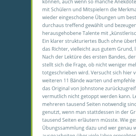
können, auch wenn so manche Anekdote a
mit Schülern und Mitspielern die Merkma
wieder eingeschobene Übungen um bestimm
durchaus treffend gewählt und bezeugen
herausgehobene Talente mit „künstlerisc
Ein klarer strukturiertes Buch ohne übe
das Richter, vielleicht aus gutem Grund, l
Nach der Lektüre des ersten Bandes, der 
stellt sich die Frage, ob nicht weniger
totgeschrieben wird. Versucht sich hier 
weiteren 11 Bände warten und empfehle d
das Original von Johnstone zurückzugreif
vermutlich nicht getoppt werden kann. 
mehreren tausend Seiten notwendig sind, 
genutzt, wenn man stattdessen in der Gr
tausend Seiten erläutern müsste. Wie gesa
Übungssammlung dazu und wer genau wis
ausgearbeiten über viele Jahre erprobt