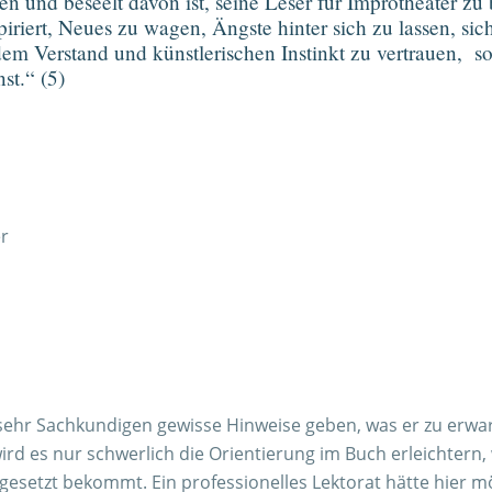
en und beseelt davon ist, seine Leser für Improtheater zu
piriert, Neues zu wagen, Ängste hinter sich zu lassen, 
em Verstand und künstlerischen Instinkt zu vertrauen, so
st.“ (5)
sehr Sachkundigen gewisse Hinweise geben, was er zu erwart
) wird es nur schwerlich die Orientierung im Buch erleichter
rgesetzt bekommt. Ein professionelles Lektorat hätte hier 