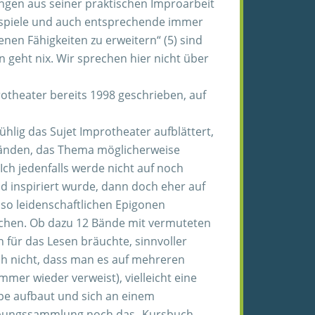
gen aus seiner praktischen Improarbeit
Beispiele und auch entsprechende immer
en Fähigkeiten zu erweitern“ (5) sind
geht nix. Wir sprechen hier nicht über
otheater bereits 1998 geschrieben, auf
hlig das Sujet Improtheater aufblättert,
2 Bänden, das Thema möglicherweise
Ich jedenfalls werde nicht auf noch
d inspiriert wurde, dann doch eher auf
 so leidenschaftlichen Epigonen
achen. Ob dazu 12 Bände mit vermuteten
 für das Lesen bräuchte, sinnvoller
ch nicht, dass man es auf mehreren
mmer wieder verweist), vielleicht eine
pe aufbaut und sich an einem
r Übungssammlung noch das „Kursbuch