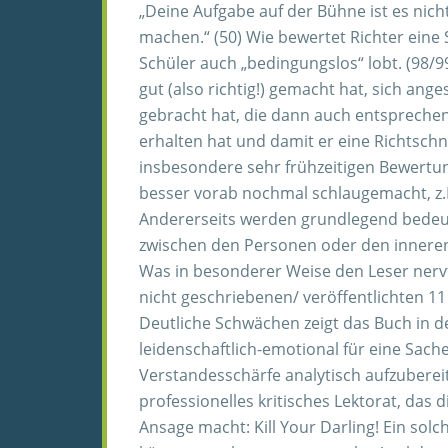
„Deine Aufgabe auf der Bühne ist es nic
machen.“ (50) Wie bewertet Richter eine S
Schüler auch „bedingungslos“ lobt. (98/9
gut (also richtig!) gemacht hat, sich an
gebracht hat, die dann auch entsprechen
erhalten hat und damit er eine Richtschn
insbesondere sehr frühzeitigen Bewertun
besser vorab nochmal schlaugemacht, z.B.
Andererseits werden grundlegend bedeu
zwischen den Personen oder den inneren 
Was in besonderer Weise den Leser nervt
nicht geschriebenen/ veröffentlichten 1
Deutliche Schwächen zeigt das Buch in 
leidenschaftlich-emotional für eine Sache
Verstandesschärfe analytisch aufzubereit
professionelles kritisches Lektorat, das 
Ansage macht: Kill Your Darling! Ein so