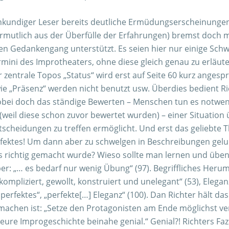
kundiger Leser bereits deutliche Ermüdungserscheinungen, o
vermutlich aus der Überfülle der Erfahrungen) bremst doch
ten Gedankengang unterstützt. Es seien hier nur einige Sch
ini des Improtheaters, ohne diese gleich genau zu erläut
er zentrale Topos „Status“ wird erst auf Seite 60 kurz anges
 wie „Präsenz“ werden nicht benutzt usw. Überdies bedient 
Wobei doch das ständige Bewerten – Menschen tun es notwe
 (weil diese schon zuvor bewertet wurden) – einer Situation
scheidungen zu treffen ermöglicht. Und erst das geliebte
Perfektes! Um dann aber zu schwelgen in Beschreibungen gel
as richtig gemacht wurde? Wieso sollte man lernen und üben (
er: „… es bedarf nur wenig Übung“ (97). Begriffliches Herumge
kompliziert, gewollt, konstruiert und unelegant“ (53), Elegan
rfektes“, „perfekte[…] Eleganz“ (100). Dan Richter hält da
machen ist: „Setze den Protagonisten am Ende möglichst verä
 eure Improgeschichte beinahe genial.“ Genial?! Richters Fa