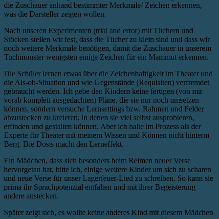
die Zuschauer anhand bestimmter Merkmale/ Zeichen erkennen,
was die Darsteller zeigen wollen.
Nach unseren Experimenten (trial and error) mit Tüchern und
Stöcken stellen wir fest, dass die Tücher zu klein sind und dass wir
noch weitere Merkmale benötigen, damit die Zuschauer in unserem
Tuchmonster wenigsten einige Zeichen für ein Mammut erkennen.
Die Schüler lernen etwas über die Zeichenhaftigkeit im Theater und
die Als-ob-Situation und wie Gegenstände (Requisiten) verfremdet
gebraucht werden. Ich gebe den Kindern keine fertigen (von mir
vorab komplett ausgedachten) Pläne, die sie nur noch umsetzen
können, sondern versuche Lernsettings bzw. Rahmen und Felder
abzustecken zu kreieren, in denen sie viel selbst ausprobieren,
erfinden und gestalten können. Aber ich halte im Prozess als der
Experte für Theater mit meinem Wissen und Können nicht hinterm
Berg. Die Dosis macht den Lerneffekt.
Ein Mädchen, dass sich besonders beim Reimen neuer Verse
hervorgetan hat, bitte ich, einige weitere Kinder um sich zu scharen
und neue Verse für unser Lagerfeuer-Lied zu schreiben. So kann sie
prima ihr Sprachpotenzial entfalten und mit ihrer Begeisterung
andere anstecken.
Später zeigt sich, es wollte keine anderes Kind mit diesem Mädchen