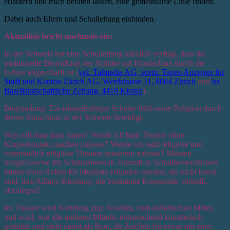
erläutern und mich beraten lassen, eine gemeinsame Linie finden.
Dabei auch Eltern und Schulleitung einbinden.
Aktualität bricht nochmals ein:
In der Schweiz hat eine Schulleitung kürzlich verfügt, dass die
traditionelle Begrüßung der Schüler mit Handschlag durch die
Lehrer abgeschafft ist (
vgl. Talmedia AG, vorm. Tages-Anzeiger für
Stadt und Kanton Zürich AG, Werdstrasse 21, 8004 Zürich
und
bz
Basellandschaftliche Zeitung, 4410 Kiestal
).
Begründung: Ein islamgläubiger Schüler fühlt seine Religion durch
dieses Brauchtum in der Schweiz beleidigt.
Was soll man dazu sagen? Werde ich bald Theater ohne
Körperkontakt machen müssen? Werde ich bald religiöse und
vermeintlich religiöse Themen zensieren müssen? Müssen
beispielsweise für Schülerinnen in Zukunft in Schultheaterstücken
immer extra Rollen für Muslima erfunden werden, die nicht bereit
sind, ihre Alltags-Kleidung, die bestimmte Körperteile verhüllt,
abzulegen?
Im Theater wird Kleidung zum Kostüm, zum ästhetischen Mittel,
und wird, wie alle anderen Mitteln, entsprechend künstlerisch
gestaltet und steht damit als Ikon, als Zeichen für etwas mit einer