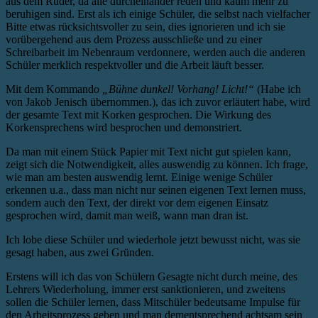
aus dem Ruder, da alle durcheinander reden und kaum mehr zu
beruhigen sind. Erst als ich einige Schüler, die selbst nach vielfacher
Bitte etwas rücksichtsvoller zu sein, dies ignorieren und ich sie
vorübergehend aus dem Prozess ausschließe und zu einer
Schreibarbeit im Nebenraum verdonnere, werden auch die anderen
Schüler merklich respektvoller und die Arbeit läuft besser.
Mit dem Kommando
„Bühne dunkel! Vorhang! Licht!“
(Habe ich
von Jakob Jenisch übernommen.), das ich zuvor erläutert habe, wird
der gesamte Text mit Korken gesprochen. Die Wirkung des
Korkensprechens wird besprochen und demonstriert.
Da man mit einem Stück Papier mit Text nicht gut spielen kann,
zeigt sich die Notwendigkeit, alles auswendig zu können. Ich frage,
wie man am besten auswendig lernt. Einige wenige Schüler
erkennen u.a., dass man nicht nur seinen eigenen Text lernen muss,
sondern auch den Text, der direkt vor dem eigenen Einsatz
gesprochen wird, damit man weiß, wann man dran ist.
Ich lobe diese Schüler und wiederhole jetzt bewusst nicht, was sie
gesagt haben, aus zwei Gründen.
Erstens will ich das von Schülern Gesagte nicht durch meine, des
Lehrers Wiederholung, immer erst sanktionieren, und zweitens
sollen die Schüler lernen, dass Mitschüler bedeutsame Impulse für
den Arbeitsprozess geben und man dementsprechend achtsam sein