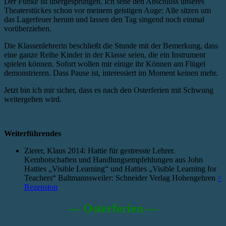
Der Funke ist übergesprungen. Ich sehe den Abschluss unseres
Theaterstückes schon vor meinem geistigen Auge: Alle sitzen um
das Lagerfeuer herum und lassen den Tag singend noch einmal
vorüberziehen.
Die Klassenlehrerin beschließt die Stunde mit der Bemerkung, dass
eine ganze Reihe Kinder in der Klasse seien, die ein Instrument
spielen können. Sofort wollen mir einige ihr Können am Flügel
demonstrieren. Dass Pause ist, interessiert im Moment keinen mehr.
Jetzt bin ich mir sicher, dass es nach den Osterferien mit Schwung
weitergehen wird.
Weiterführendes
Zierer, Klaus 2014: Hattie für gestresste Lehrer.
Kernbotschaften und Handlungsempfehlungen aus John
Hatties „Visible Learning“ und Hatties „Visible Learning for
Teachers“ Baltmannsweiler: Schneider Verlag Hohengehren
>
Rezension
— Osterferien —