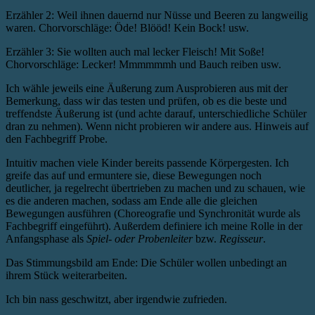
Erzähler 2: Weil ihnen dauernd nur Nüsse und Beeren zu langweilig
waren. Chorvorschläge: Öde! Blööd! Kein Bock! usw.
Erzähler 3: Sie wollten auch mal lecker Fleisch! Mit Soße!
Chorvorschläge: Lecker! Mmmmmmh und Bauch reiben usw.
Ich wähle jeweils eine Äußerung zum Ausprobieren aus mit der
Bemerkung, dass wir das testen und prüfen, ob es die beste und
treffendste Äußerung ist (und achte darauf, unterschiedliche Schüler
dran zu nehmen). Wenn nicht probieren wir andere aus. Hinweis auf
den Fachbegriff Probe.
Intuitiv machen viele Kinder bereits passende Körpergesten. Ich
greife das auf und ermuntere sie, diese Bewegungen noch
deutlicher, ja regelrecht übertrieben zu machen und zu schauen, wie
es die anderen machen, sodass am Ende alle die gleichen
Bewegungen ausführen (Choreografie und Synchronität wurde als
Fachbegriff eingeführt). Außerdem definiere ich meine Rolle in der
Anfangsphase als
Spiel- oder Probenleiter
bzw.
Regisseur
.
Das Stimmungsbild am Ende: Die Schüler wollen unbedingt an
ihrem Stück weiterarbeiten.
Ich bin nass geschwitzt, aber irgendwie zufrieden.