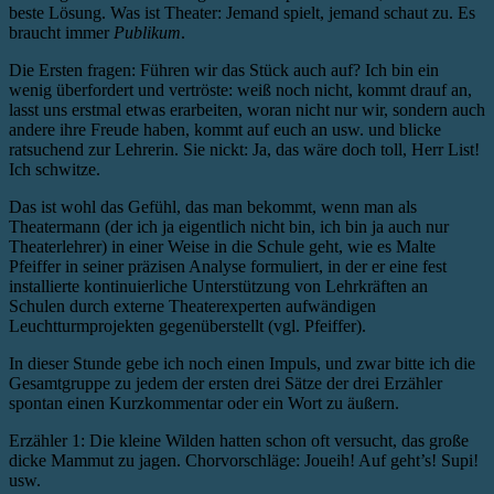
beste Lösung. Was ist Theater: Jemand spielt, jemand schaut zu. Es
braucht immer
Publikum
.
Die Ersten fragen: Führen wir das Stück auch auf? Ich bin ein
wenig überfordert und vertröste: weiß noch nicht, kommt drauf an,
lasst uns erstmal etwas erarbeiten, woran nicht nur wir, sondern auch
andere ihre Freude haben, kommt auf euch an usw. und blicke
ratsuchend zur Lehrerin. Sie nickt: Ja, das wäre doch toll, Herr List!
Ich schwitze.
Das ist wohl das Gefühl, das man bekommt, wenn man als
Theatermann (der ich ja eigentlich nicht bin, ich bin ja auch nur
Theaterlehrer) in einer Weise in die Schule geht, wie es Malte
Pfeiffer in seiner präzisen Analyse formuliert, in der er eine fest
installierte kontinuierliche Unterstützung von Lehrkräften an
Schulen durch externe Theaterexperten aufwändigen
Leuchtturmprojekten gegenüberstellt (vgl. Pfeiffer).
In dieser Stunde gebe ich noch einen Impuls, und zwar bitte ich die
Gesamtgruppe zu jedem der ersten drei Sätze der drei Erzähler
spontan einen Kurzkommentar oder ein Wort zu äußern.
Erzähler 1: Die kleine Wilden hatten schon oft versucht, das große
dicke Mammut zu jagen. Chorvorschläge: Joueih! Auf geht’s! Supi!
usw.