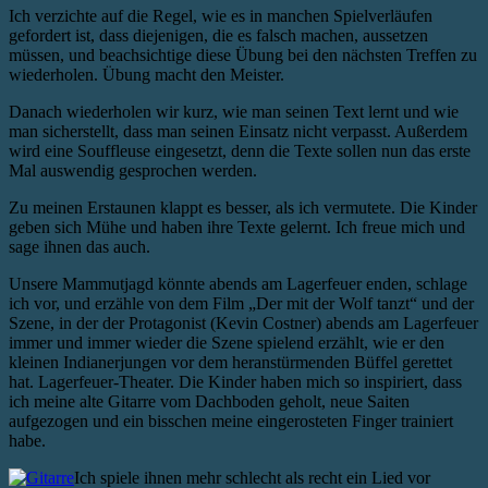
Ich verzichte auf die Regel, wie es in manchen Spielverläufen
gefordert ist, dass diejenigen, die es falsch machen, aussetzen
müssen, und beachsichtige diese Übung bei den nächsten Treffen zu
wiederholen. Übung macht den Meister.
Danach wiederholen wir kurz, wie man seinen Text lernt und wie
man sicherstellt, dass man seinen Einsatz nicht verpasst. Außerdem
wird eine Souffleuse eingesetzt, denn die Texte sollen nun das erste
Mal auswendig gesprochen werden.
Zu meinen Erstaunen klappt es besser, als ich vermutete. Die Kinder
geben sich Mühe und haben ihre Texte gelernt. Ich freue mich und
sage ihnen das auch.
Unsere Mammutjagd könnte abends am Lagerfeuer enden, schlage
ich vor, und erzähle von dem Film „Der mit der Wolf tanzt“ und der
Szene, in der der Protagonist (Kevin Costner) abends am Lagerfeuer
immer und immer wieder die Szene spielend erzählt, wie er den
kleinen Indianerjungen vor dem heranstürmenden Büffel gerettet
hat. Lagerfeuer-Theater. Die Kinder haben mich so inspiriert, dass
ich meine alte Gitarre vom Dachboden geholt, neue Saiten
aufgezogen und ein bisschen meine eingerosteten Finger trainiert
habe.
Ich spiele ihnen mehr schlecht als recht ein Lied vor