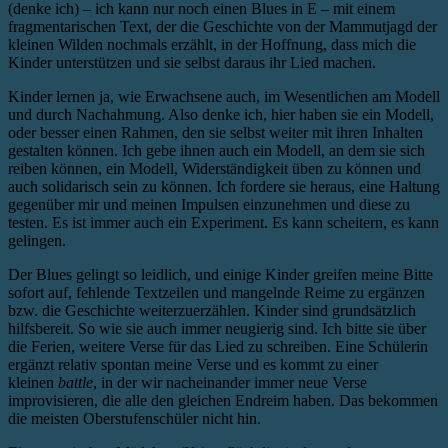
(denke ich) – ich kann nur noch einen Blues in E – mit einem
fragmentarischen Text, der die Geschichte von der Mammutjagd der
kleinen Wilden nochmals erzählt, in der Hoffnung, dass mich die
Kinder unterstützen und sie selbst daraus ihr Lied machen.
Kinder lernen ja, wie Erwachsene auch, im Wesentlichen am Modell
und durch Nachahmung. Also denke ich, hier haben sie ein Modell,
oder besser einen Rahmen, den sie selbst weiter mit ihren Inhalten
gestalten können. Ich gebe ihnen auch ein Modell, an dem sie sich
reiben können, ein Modell, Widerständigkeit üben zu können und
auch solidarisch sein zu können. Ich fordere sie heraus, eine Haltung
gegenüber mir und meinen Impulsen einzunehmen und diese zu
testen. Es ist immer auch ein Experiment. Es kann scheitern, es kann
gelingen.
Der Blues gelingt so leidlich, und einige Kinder greifen meine Bitte
sofort auf, fehlende Textzeilen und mangelnde Reime zu ergänzen
bzw. die Geschichte weiterzuerzählen. Kinder sind grundsätzlich
hilfsbereit. So wie sie auch immer neugierig sind. Ich bitte sie über
die Ferien, weitere Verse für das Lied zu schreiben. Eine Schülerin
ergänzt relativ spontan meine Verse und es kommt zu einer
kleinen
battle
, in der wir nacheinander immer neue Verse
improvisieren, die alle den gleichen Endreim haben. Das bekommen
die meisten Oberstufenschüler nicht hin.