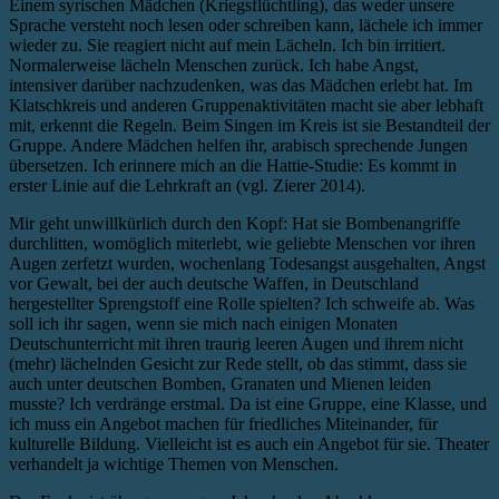
Einem syrischen Mädchen (Kriegsflüchtling), das weder unsere
Sprache versteht noch lesen oder schreiben kann, lächele ich immer
wieder zu. Sie reagiert nicht auf mein Lächeln. Ich bin irritiert.
Normalerweise lächeln Menschen zurück. Ich habe Angst,
intensiver darüber nachzudenken, was das Mädchen erlebt hat. Im
Klatschkreis und anderen Gruppenaktivitäten macht sie aber lebhaft
mit, erkennt die Regeln. Beim Singen im Kreis ist sie Bestandteil der
Gruppe. Andere Mädchen helfen ihr, arabisch sprechende Jungen
übersetzen. Ich erinnere mich an die Hattie-Studie: Es kommt in
erster Linie auf die Lehrkraft an (vgl. Zierer 2014).
Mir geht unwillkürlich durch den Kopf: Hat sie Bombenangriffe
durchlitten, womöglich miterlebt, wie geliebte Menschen vor ihren
Augen zerfetzt wurden, wochenlang Todesangst ausgehalten, Angst
vor Gewalt, bei der auch deutsche Waffen, in Deutschland
hergestellter Sprengstoff eine Rolle spielten? Ich schweife ab. Was
soll ich ihr sagen, wenn sie mich nach einigen Monaten
Deutschunterricht mit ihren traurig leeren Augen und ihrem nicht
(mehr) lächelnden Gesicht zur Rede stellt, ob das stimmt, dass sie
auch unter deutschen Bomben, Granaten und Mienen leiden
musste? Ich verdränge erstmal. Da ist eine Gruppe, eine Klasse, und
ich muss ein Angebot machen für friedliches Miteinander, für
kulturelle Bildung. Vielleicht ist es auch ein Angebot für sie. Theater
verhandelt ja wichtige Themen von Menschen.