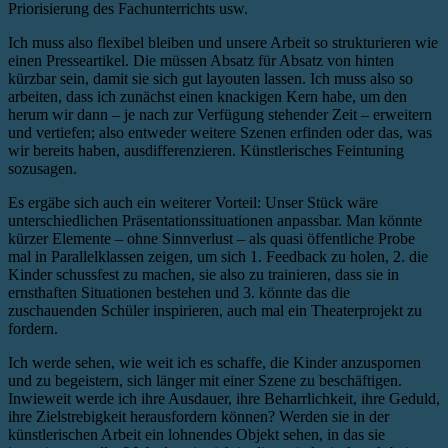
Priorisierung des Fachunterrichts usw.
Ich muss also flexibel bleiben und unsere Arbeit so strukturieren wie
einen Presseartikel. Die müssen Absatz für Absatz von hinten
kürzbar sein, damit sie sich gut layouten lassen. Ich muss also so
arbeiten, dass ich zunächst einen knackigen Kern habe, um den
herum wir dann – je nach zur Verfügung stehender Zeit – erweitern
und vertiefen; also entweder weitere Szenen erfinden oder das, was
wir bereits haben, ausdifferenzieren. Künstlerisches Feintuning
sozusagen.
Es ergäbe sich auch ein weiterer Vorteil: Unser Stück wäre
unterschiedlichen Präsentationssituationen anpassbar. Man könnte
kürzer Elemente – ohne Sinnverlust – als quasi öffentliche Probe
mal in Parallelklassen zeigen, um sich 1. Feedback zu holen, 2. die
Kinder schussfest zu machen, sie also zu trainieren, dass sie in
ernsthaften Situationen bestehen und 3. könnte das die
zuschauenden Schüler inspirieren, auch mal ein Theaterprojekt zu
fordern.
Ich werde sehen, wie weit ich es schaffe, die Kinder anzuspornen
und zu begeistern, sich länger mit einer Szene zu beschäftigen.
Inwieweit werde ich ihre Ausdauer, ihre Beharrlichkeit, ihre Geduld,
ihre Zielstrebigkeit herausfordern können? Werden sie in der
künstlerischen Arbeit ein lohnendes Objekt sehen, in das sie