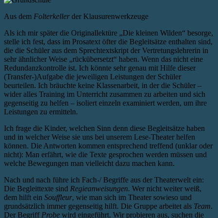
Aus dem
Folterkeller
der Klausurenwerkzeuge
Als ich mir später die Originallektüre „Die kleinen Wilden“ besorge,
stelle ich fest, dass im Prosatext öfter die Begleitsätze enthalten sind,
die die Schüler aus dem Sprechtextskript der Vertretungslehrerin in
sehr ähnlicher Weise „rückübersetzt“ haben. Wenn das nicht eine
Redundanzkontrolle ist. Ich könnte sehr genau mit Hilfe dieser
(Transfer-)Aufgabe die jeweiligen Leistungen der Schüler
beurteilen. Ich bräuchte keine Klassenarbeit, in der die Schüler –
wider alles Training im Unterricht zusammen zu arbeiten und sich
gegenseitig zu helfen – isoliert einzeln examiniert werden, um ihre
Leistungen zu ermitteln.
Ich frage die Kinder, welchen Sinn denn diese Begleitsätze haben
und in welcher Weise sie uns bei unserem Lese-Theater helfen
können. Die Antworten kommen entsprechend treffend (unklar oder
nicht): Man erfährt, wie die Texte gesprochen werden müssen und
welche Bewegungen man vielleicht dazu machen kann.
Nach und nach führe ich Fach-/ Begriffe aus der Theaterwelt ein:
Die Begleittexte sind
Regieanweisungen
. Wer nicht weiter weiß,
dem hilft ein
Souffleur
, wie man sich im Theater sowieso und
grundsätzlich immer gegenseitig hilft. Die Gruppe arbeitet als
Team
.
Der Begriff
Probe
wird eingeführt. Wir probieren aus, suchen die