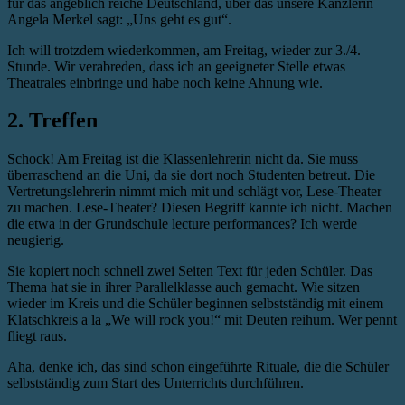
für das angeblich reiche Deutschland, über das unsere Kanzlerin
Angela Merkel sagt: „Uns geht es gut“.
Ich will trotzdem wiederkommen, am Freitag, wieder zur 3./4.
Stunde. Wir verabreden, dass ich an geeigneter Stelle etwas
Theatrales einbringe und habe noch keine Ahnung wie.
2. Treffen
Schock! Am Freitag ist die Klassenlehrerin nicht da. Sie muss
überraschend an die Uni, da sie dort noch Studenten betreut. Die
Vertretungslehrerin nimmt mich mit und schlägt vor, Lese-Theater
zu machen. Lese-Theater? Diesen Begriff kannte ich nicht. Machen
die etwa in der Grundschule lecture performances? Ich werde
neugierig.
Sie kopiert noch schnell zwei Seiten Text für jeden Schüler. Das
Thema hat sie in ihrer Parallelklasse auch gemacht. Wie sitzen
wieder im Kreis und die Schüler beginnen selbstständig mit einem
Klatschkreis a la „We will rock you!“ mit Deuten reihum. Wer pennt
fliegt raus.
Aha, denke ich, das sind schon eingeführte Rituale, die die Schüler
selbstständig zum Start des Unterrichts durchführen.