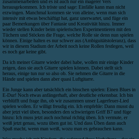
zusammenarbeiten und es ist auch nur ein magerer Vers
herausgekommen. Ich tröste und sage: Einfälle kann man nicht
erzwingen. Manchmal kommen sie von alleine, wenn man sich
intensiv mit etwas beschäftigt hat, ganz unerwartet, und füge ein
paar Bemerkungen über Fantasie und Kreativität hinzu. Immer
wieder stellen Kinder beim spielerischen Experimentieren mit den
Tüchern und Stöcken die Frage, welche Rolle sie denn nun spielen
können. Einige halten es nur schwer aus (Ambiguitätstoleranz), dass
wir in diesem Stadium der Arbeit noch keine Rollen festlegen, weil
es noch gar keine gibt.
Da ich meiner Gitarre wieder dabei habe, wollen mir einige Kinder
zeigen, dass sie auch Gitarre spielen können. Dabei stellt sich
heraus, einige tun nur so also ob. Sie nehmen die Gitarre in die
Hände und spielen dann aber quasi Luftgitarre.
Ein Junge kann aber tatsächlich ein bisschen spielen: Einen Blues in
E-Dur! Noch etwas anfängerhaft, aber deutliche erkennbar. Ich bin
verblüfft und frage ihn, ob wir zusammen unser Lagerfeuer-Lied
spielen wollen. Er willigt freudig ein. Ich empfehle: Dann musst du
aber jetzt viel üben, besonders den schwierigen Griff B7 und füge
hinzu: Ich muss jetzt auch nochmal richtig üben. Ich vermute, er
weiß jetzt genau, wozu üben gut ist. Und dass Üben dann auch
Spaß macht, wenn man weiß, wozu man es gebrauchen kann.