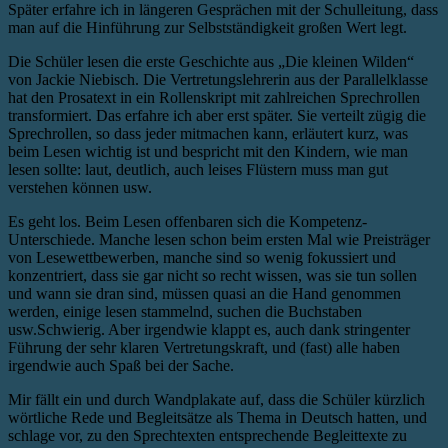
Später erfahre ich in längeren Gesprächen mit der Schulleitung, dass
man auf die Hinführung zur Selbstständigkeit großen Wert legt.
Die Schüler lesen die erste Geschichte aus „Die kleinen Wilden“
von Jackie Niebisch. Die Vertretungslehrerin aus der Parallelklasse
hat den Prosatext in ein Rollenskript mit zahlreichen Sprechrollen
transformiert. Das erfahre ich aber erst später. Sie verteilt zügig die
Sprechrollen, so dass jeder mitmachen kann, erläutert kurz, was
beim Lesen wichtig ist und bespricht mit den Kindern, wie man
lesen sollte: laut, deutlich, auch leises Flüstern muss man gut
verstehen können usw.
Es geht los. Beim Lesen offenbaren sich die Kompetenz-
Unterschiede. Manche lesen schon beim ersten Mal wie Preisträger
von Lesewettbewerben, manche sind so wenig fokussiert und
konzentriert, dass sie gar nicht so recht wissen, was sie tun sollen
und wann sie dran sind, müssen quasi an die Hand genommen
werden, einige lesen stammelnd, suchen die Buchstaben
usw.Schwierig. Aber irgendwie klappt es, auch dank stringenter
Führung der sehr klaren Vertretungskraft, und (fast) alle haben
irgendwie auch Spaß bei der Sache.
Mir fällt ein und durch Wandplakate auf, dass die Schüler kürzlich
wörtliche Rede und Begleitsätze als Thema in Deutsch hatten, und
schlage vor, zu den Sprechtexten entsprechende Begleittexte zu