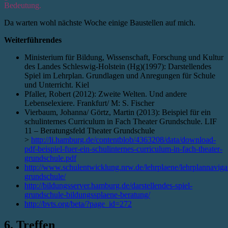
Bedeutung.
Da warten wohl nächste Woche einige Baustellen auf mich.
Weiterführendes
Ministerium für Bildung, Wissenschaft, Forschung und Kultur
des Landes Schleswig-Holstein (Hg)(1997): Darstellendes
Spiel im Lehrplan. Grundlagen und Anregungen für Schule
und Unterricht. Kiel
Pfaller, Robert (2012): Zweite Welten. Und andere
Lebenselexiere. Frankfurt/ M: S. Fischer
Vierbaum, Johanna/ Görtz, Martin (2013): Beispiel für ein
schulinternes Curriculum in Fach Theater Grundschule. LIF
11 – Beratungsfeld Theater Grundschule
>
http://li.hamburg.de/contentblob/4363208/data/download-
pdf-beispiel-fuer-ein-schulinternes-curriculum-in-fach-theater-
grundschule.pdf
http://www.schulentwicklung.nrw.de/lehrplaene/lehrplannaviga
grundschule/
http://bildungsserver.hamburg.de/darstellendes-spiel-
grundschule-bildungssplaene-beratung/
http://bvts.org/beta/?page_id=272
6. Treffen