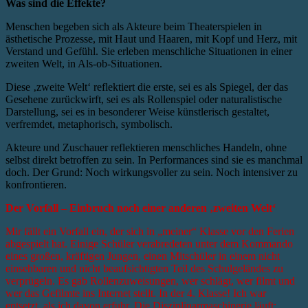
Was sind die Effekte?
Menschen begeben sich als Akteure beim Theaterspielen in
ästhetische Prozesse, mit Haut und Haaren, mit Kopf und Herz, mit
Verstand und Gefühl. Sie erleben menschliche Situationen in einer
zweiten Welt, in Als-ob-Situationen.
Diese ‚zweite Welt‘ reflektiert die erste, sei es als Spiegel, der das
Gesehene zurückwirft, sei es als Rollenspiel oder naturalistische
Darstellung, sei es in besonderer Weise künstlerisch gestaltet,
verfremdet, metaphorisch, symbolisch.
Akteure und Zuschauer reflektieren menschliches Handeln, ohne
selbst direkt betroffen zu sein. In Performances sind sie es manchmal
doch. Der Grund: Noch wirkungsvoller zu sein. Noch intensiver zu
konfrontieren.
Der Vorfall – Einbruch noch einer anderen ‚zweiten Welt‘
Mir fällt ein Vorfall ein, der sich in „meiner“ Klasse vor den Ferien
abgespielt hat. Einige Schüler verabredeten unter dem Kommando
eines großen, kräftigen Jungen, einen Mitschüler in einem nicht
einsehbaren und nicht beaufsichtigten Teil des Schulgeländes zu
verprügeln. Es gab Rollenzuweisungen, wer schlägt, wer filmt und
wer das Gefilmte ins Internet stellt. In der 4. Klasse! Ich war
entsetzt, als ich davon erfuhr. Die Disziplinarmaschinerie läuft: