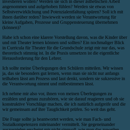
investieren wollen? Werden sie sich in dieser ästhetischen Arbeit
angenommen und aufgehoben fühlen? Werden sie etwas von
Selbstverwirklichung und Potenzialentfaltung spüren? Soll ich mit
ihnen darüber reden? Inwieweit werden sie Verantwortung für
kleine Aufgaben, Prozesse und Gruppensteuerung übernehmen
(können)?
Habe ich schon eine klarere Vorstellung davon, was die Kinder über
und mit Theater lernen können und sollten? Ein nochmaliger Blick
in Curricula für Theater für die Grundschule zeigt mir nur das, was
theoretisch stimmig ist. In die Praxis umsetzen ist die eigentliche
Herausforderung für den Lehrer.
Ich sollte meine Überlegungen den Schülern mitteilen. Wir wissen
ja, das sie besonders gut lernen, wenn man sie nicht nur anfangs
teilhaben lässt am Prozess und laut denkt, sondern sie sukzessive in
die Verantwortung nimmt und mitbestimmen lässt.
Ich nehme mir also vor, ihnen von meinen Überlegungen zu
erzählen und genau zuzuhören, wie sie darauf reagieren und ob sie
konstruktive Vorschläge machen, die ich natürlich aufgreife und die
wir gemeinsam auf ihre Tauglichkeit prüfen. So weit das geht.
Die Frage sollte ja beantwortet werden, wie man Fach- und
Sozialkompetenzen miteinander vermittelt. Sie gegeneinander
auszuspielen erscheint mir nicht sinnvoll, wie man das zuweilen