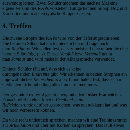
auswendig lernen. Zwei Schüler möchten das nächste Mal eine
eigene Version des RAPs vorstellen. Einige kennen Snoop Dog und
Konsorten und machen typische Rapper-Gesten.
4. Treffen
Die zweite Strophe des RAPs wird von der Tafel abgeschrieben.
Die betonten Silben habe ich unterstrichen und frage nach
dem
Rhythmus
. Wir stellen fest, dass zumeist auf eine unbetonte eine
betonte Silbe folgt (u -). Dieser
Versfuß
bzw.
Versmaß
nennt
man
Jambus
und wird meist in der Alltagssprache verwendet.
Einigen Schüler fällt auf, dass sich es keine
durchgehenden
Endreime
gibt. Wir erkennen in beiden Strophen ein
ungewöhnliches
Reimschema
: a b c b und halten fest, dass sich in
Gedichten nicht unbedingt alles immer reimen muss.
Der gesamte Text wird gesprochen, mit allem bisher Erarbeiteten.
Danach wird in einer kurzen
Feedback- und
Reflektionsrunde
darüber gesprochen, was gut geklappt hat und was
wir noch verbessern können.
Da viele recht undeutlich sprechen, machen wir eine Trainingsrunde
zur
Artikulation
und über mit Korken zu sprechen. Das läuft etwas