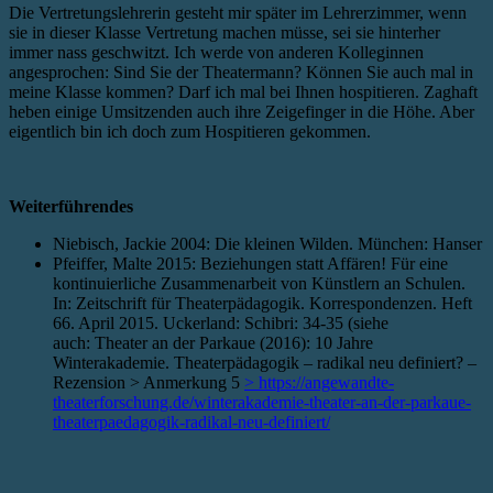
Die Vertretungslehrerin gesteht mir später im Lehrerzimmer, wenn
sie in dieser Klasse Vertretung machen müsse, sei sie hinterher
immer nass geschwitzt. Ich werde von anderen Kolleginnen
angesprochen: Sind Sie der Theatermann? Können Sie auch mal in
meine Klasse kommen? Darf ich mal bei Ihnen hospitieren. Zaghaft
heben einige Umsitzenden auch ihre Zeigefinger in die Höhe. Aber
eigentlich bin ich doch zum Hospitieren gekommen.
Weiterführendes
Niebisch, Jackie 2004: Die kleinen Wilden. München: Hanser
Pfeiffer, Malte 2015: Beziehungen statt Affären! Für eine
kontinuierliche Zusammenarbeit von Künstlern an Schulen.
In: Zeitschrift für Theaterpädagogik. Korrespondenzen. Heft
66. April 2015. Uckerland: Schibri: 34-35 (siehe
auch: Theater an der Parkaue (2016): 10 Jahre
Winterakademie. Theaterpädagogik – radikal neu definiert? –
Rezension > Anmerkung 5
> https://angewandte-
theaterforschung.de/winterakademie-theater-an-der-parkaue-
theaterpaedagogik-radikal-neu-definiert/