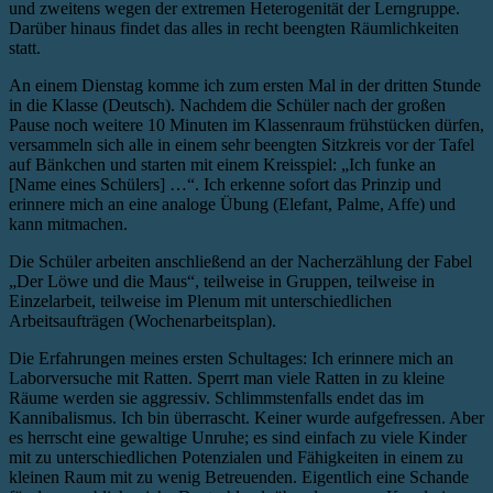
und zweitens wegen der extremen Heterogenität der Lerngruppe.
Darüber hinaus findet das alles in recht beengten Räumlichkeiten
statt.
An einem Dienstag komme ich zum ersten Mal in der dritten Stunde
in die Klasse (Deutsch). Nachdem die Schüler nach der großen
Pause noch weitere 10 Minuten im Klassenraum frühstücken dürfen,
versammeln sich alle in einem sehr beengten Sitzkreis vor der Tafel
auf Bänkchen und starten mit einem Kreisspiel: „Ich funke an
[Name eines Schülers] …“. Ich erkenne sofort das Prinzip und
erinnere mich an eine analoge Übung (Elefant, Palme, Affe) und
kann mitmachen.
Die Schüler arbeiten anschließend an der Nacherzählung der Fabel
„Der Löwe und die Maus“, teilweise in Gruppen, teilweise in
Einzelarbeit, teilweise im Plenum mit unterschiedlichen
Arbeitsaufträgen (Wochenarbeitsplan).
Die Erfahrungen meines ersten Schultages: Ich erinnere mich an
Laborversuche mit Ratten. Sperrt man viele Ratten in zu kleine
Räume werden sie aggressiv. Schlimmstenfalls endet das im
Kannibalismus. Ich bin überrascht. Keiner wurde aufgefressen. Aber
es herrscht eine gewaltige Unruhe; es sind einfach zu viele Kinder
mit zu unterschiedlichen Potenzialen und Fähigkeiten in einem zu
kleinen Raum mit zu wenig Betreuenden. Eigentlich eine Schande